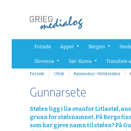
Forside
Apper
Bergen
Sted
Slovenia
Sør-Korea
Translate 
D
Forside
Ulvik
Røyneskor–Vetlestølen
u
e
Gunnarsete
r
h
e
Stølen ligg i lia ovanfor Litlastøl,
r
grunn for stølsnamnet. På Bergo fin
:
som har gjeve namn til stølen? På Gun