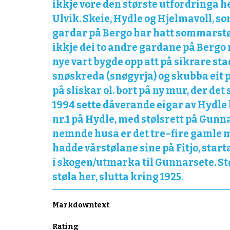
ikkje vore den største utfordringa h
Ulvik. Skeie, Hydle og Hjelmavoll, som
gardar på Bergo har hatt sommarstøl 
ikkje dei to andre gardane på Bergo
nye vart bygde opp att på sikrare st
snøskreda (snøgyrja) og skubba eit par
på sliskar ol. bort på ny mur, der det 
1994 sette dåverande eigar av Hydle 
nr.1 på Hydle, med stølsrett på Gunnars
nemnde husa er det tre–fire gamle m
hadde vårstølane sine på Fitjo, start
i skogen/utmarka til Gunnarsete. Støl
støla her, slutta kring 1925.
Markdowntext
Rating