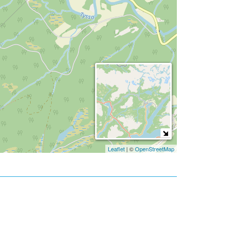
Leaflet
| ©
OpenStreetMap