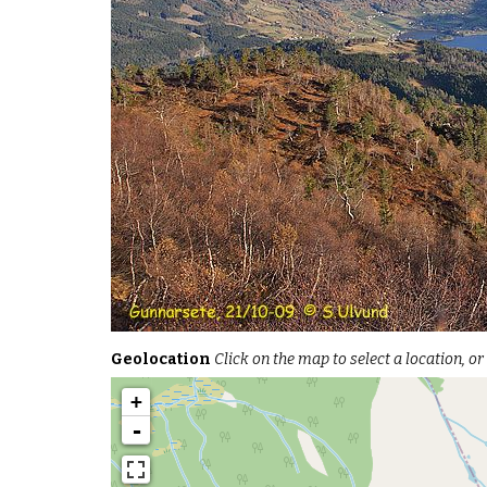
Geolocation
Click on the map to select a location, or
+
-