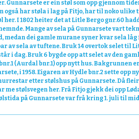
er. Gunnarsete er ein støl som opp gjennom tide
 også har støla i lag på Fitjo, har til noko ulike
her. I 1802 heiter det at Litle Bergo gnr.60 had
 nemnde. Mange av sela på Gunnarsete vart tekne
ad, medan dei gamle murane syner kvar sela låg f
 av sela av tuftene. Bruk 14 overtok selet til Lit
står i dag. Bruk 6 bygde opp att selet av den gaml
bnr.1 (Aurdal bnr.1) opp nytt hus. Bakgrunnen e
ete, i 1958. Eigaren av Hydle bnr.2 sette opp nytt
urrestar etter stølshus på Gunnarsete. Då fle
ar me stølsvegen her. Frå Fitjo gjekk dei opp L
stida på Gunnarsete var frå kring 1. juli til mi