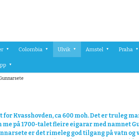
er
Colombia
Ulvik
Amstel
Praha
app
Gunnarsete
 aust for Kvasshovden, ca 600 moh. Det er truleg
n me på 1700-talet fleire eigarar med namnet Gu
narsete er det rimeleg god tilgang på vatn og ve