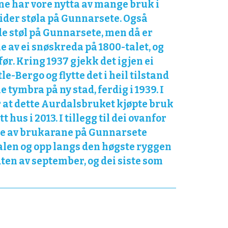
ne har vore nytta av mange bruk i
 tider støla på Gunnars­ete. Også
de støl på Gunnarsete, men då er
 av ei snøskreda på 1800-talet, og
ør. Kring 1937 gjekk det igjen ei
le-Bergo og flytte det i heil tilstand
e tymbra på ny stad, ferdig i 1939. I
r at dette Aurdals­bruket kjøpte bruk
 hus i 2013. I tillegg til dei ovanfor
ire av brukarane på Gunnarsete
ødalen og opp langs den høgste ryggen
dten av september, og dei siste som