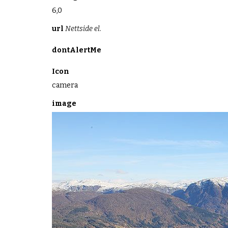
6,0
url
Nettside el.
dontAlertMe
Icon
camera
image