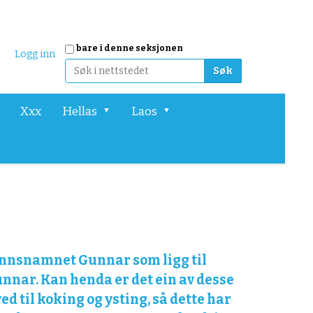
Søk
bare i denne seksjonen
Logg inn
Avansert søk
Xxx
Hellas
Laos
 mannsnamnet Gunnar som ligg til
nnar. Kan henda er det ein av desse
d til koking og ysting, så dette har