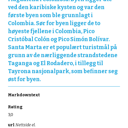
ved den karibiske kysten og var den
første byen som ble grunnlagt i
Colombia. Sør for byen ligger de to
høyeste fjellene i Colombia, Pico
Cristóbal Colón og Pico Simón Bolívar.
Santa Marta er et populært turistmål på
grunn av de nærliggende strandstedene
Taganga og El Rodadero, i tillegg til
Tayrona nasjonalpark, som befinner seg
øst for byen.
Markdowntext
Rating
3,0
url
Nettside el.