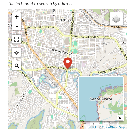
the text input to search by address.
+
-
Leaflet
| ©
OpenStreetMap