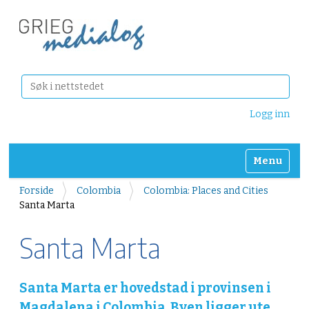
Søk
Avansert søk
Logg inn
Toggle nav
Forside
Colombia
Colombia: Places and Cities
Santa Marta
Santa Marta
Santa Marta er hovedstad i provinsen i
Magdalena i Colombia. Byen ligger ute